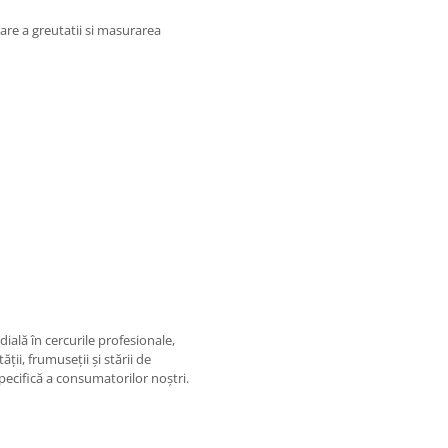
are a greutatii si masurarea
ială în cercurile profesionale,
ii, frumuseții și stării de
pecifică a consumatorilor noștri.