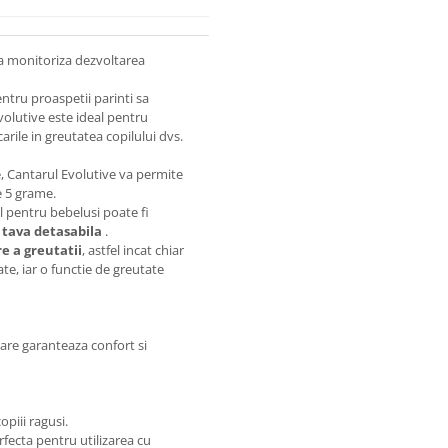
a monitoriza dezvoltarea
ntru proaspetii parinti sa
volutive este ideal pentru
rile in greutatea copilului dvs.
e, Cantarul Evolutive va permite
e 5 grame.
 pentru bebelusi poate fi
d
tava detasabila
.
re a greutatii
, astfel incat chiar
ate, iar o functie de greutate
are garanteaza confort si
piii ragusi.
rfecta pentru utilizarea cu