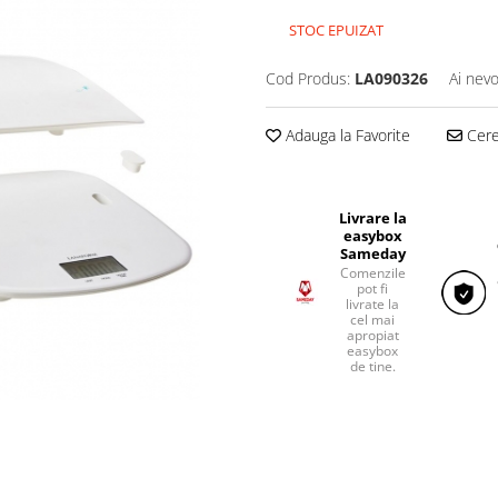
STOC EPUIZAT
Cod Produs:
LA090326
Ai nevo
Adauga la Favorite
Cere 
Livrare la
easybox
Sameday
Comenzile
pot fi
livrate la
cel mai
apropiat
easybox
de tine.