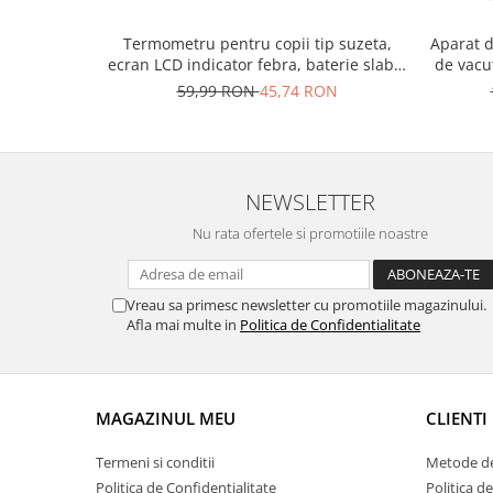
Termometru pentru copii tip suzeta,
Aparat d
ecran LCD indicator febra, baterie slaba,
de vacut
semnal sonor, baterie CR2032 CADOU
cu comp
59,99 RON
45,74 RON
NEWSLETTER
Nu rata ofertele si promotiile noastre
Vreau sa primesc newsletter cu promotiile magazinului.
Afla mai multe in
Politica de Confidentialitate
MAGAZINUL MEU
CLIENTI
Termeni si conditii
Metode de
Politica de Confidentialitate
Politica d