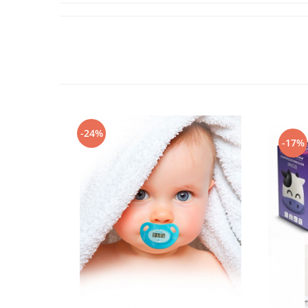
-24%
-17%