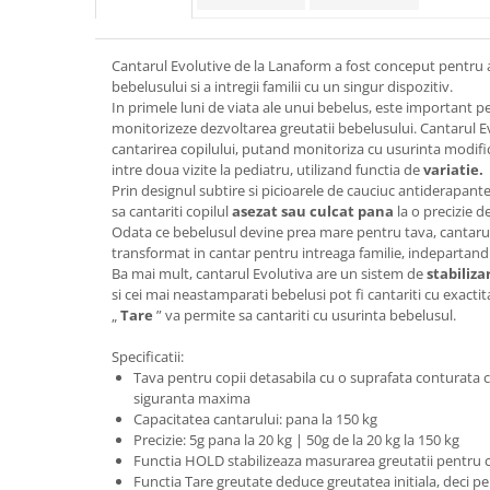
Razatoare electrice
Roboti de bucatarie
Cantarul Evolutive de la Lanaform a fost conceput pentru 
Sandwich-makere
bebelusului si a intregii familii cu un singur dispozitiv.
Ingrijire locuinta
In primele luni de viata ale unui bebelus, este important pe
monitorizeze dezvoltarea greutatii bebelusului. Cantarul E
Aparate de curatat cu abur
cantarirea copilului, putand monitoriza cu usurinta modifica
Aspiratoare
intre doua vizite la pediatru, utilizand functia de
variatie.
Fiare, statii & aparate de calcat cu
Prin designul subtire si picioarele de cauciuc antiderapant
abur
sa cantariti copilul
asezat sau culcat pana
la o precizie d
Odata ce bebelusul devine prea mare pentru tava, cantarul
Tehnica de birou
transformat in cantar pentru intreaga familie, indepartan
Laminatoare si accesorii
Ba mai mult, cantarul Evolutiva are un sistem de
stabiliza
si cei mai neastamparati bebelusi pot fi cantariti cu exactit
„
Tare
” va permite sa cantariti cu usurinta bebelusul.
Specificatii:
Tava pentru copii detasabila cu o suprafata conturata c
siguranta maxima
Capacitatea cantarului: pana la 150 kg
Precizie: 5g pana la 20 kg | 50g de la 20 kg la 150 kg
Functia HOLD stabilizeaza masurarea greutatii pentru co
Functia Tare greutate deduce greutatea initiala, deci pe