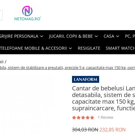
GRIJIRE PERSONALA
JUCARII, COPII & BEBE
CASA
PC, 
TELEFOANE MOBILE & ACCESORII
RESIGILATE
SMART WATC
ii /
la, sistem de stabilizare a greutatii, precizie 5 g, capacitate max 150 kg, opr
Cantar de bebelusi Lan
detasabila, sistem de st
capacitate max 150 kg,
supraincarcare, functi
1 Review
304,03 RON
232,85 RON