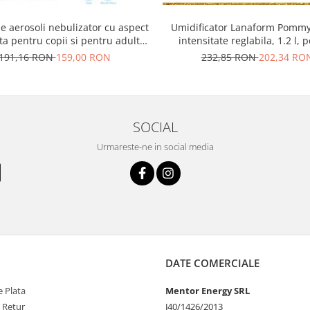
e aerosoli nebulizator cu aspect
Umidificator Lanaform Pommy
a pentru copii si pentru adulti,
intensitate reglabila, 1.2 l, p
resor, kit complet de accesorii
pentru camera copiilor, compa
191,16 RON
159,00 RON
232,85 RON
202,34 RO
inclus
utilizarea de uleiuri esent
SOCIAL
Urmareste-ne in social media
DATE COMERCIALE
 Plata
Mentor Energy SRL
e Retur
J40/1426/2013