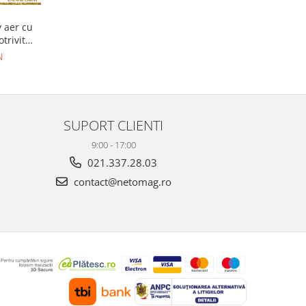
 aer cu
otrivit
tibil cu
N
iale
SUPORT CLIENTI
9:00 - 17:00
021.337.28.03
contact@netomag.ro