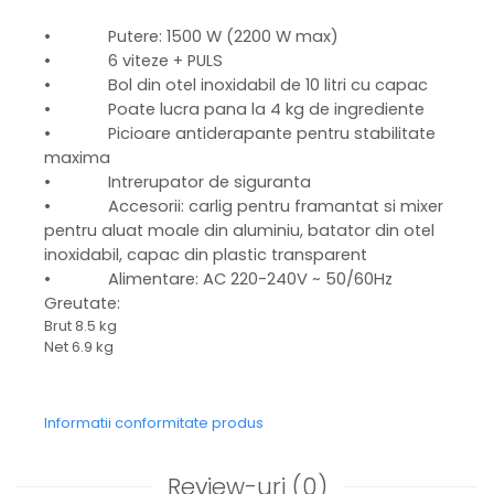
• Putere: 1500 W (2200 W max)
• 6 viteze + PULS
• Bol din otel inoxidabil de 10 litri cu capac
• Poate lucra pana la 4 kg de ingrediente
• Picioare antiderapante pentru stabilitate
maxima
• Intrerupator de siguranta
• Accesorii: carlig pentru framantat si mixer
pentru aluat moale din aluminiu, batator din otel
inoxidabil, capac din plastic transparent
• Alimentare: AC 220-240V ~ 50/60Hz
Greutate:
Brut 8.5 kg
Net 6.9 kg
Informatii conformitate produs
Review-uri
(0)