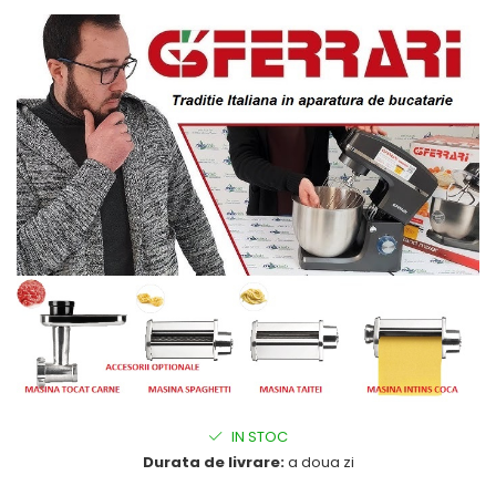
Ingrijire locuinta
Aparate de curatat cu abur
Aspiratoare
Fiare, statii & aparate de calcat cu
abur
Tehnica de birou
Laminatoare si accesorii
IN STOC
Durata de livrare:
a doua zi