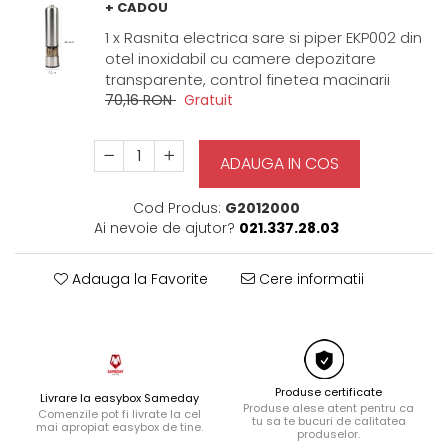
+ CADOU
1 x Rasnita electrica sare si piper EKP002 din
otel inoxidabil cu camere depozitare
transparente, control finetea macinarii
70,16 RON
Gratuit
ADAUGA IN COS
Cod Produs:
G2012000
Ai nevoie de ajutor?
021.337.28.03
Adauga la Favorite
Cere informatii
Produse certificate
Livrare la easybox Sameday
Produse alese atent pentru ca
Comenzile pot fi livrate la cel
tu sa te bucuri de calitatea
mai apropiat easybox de tine.
produselor.