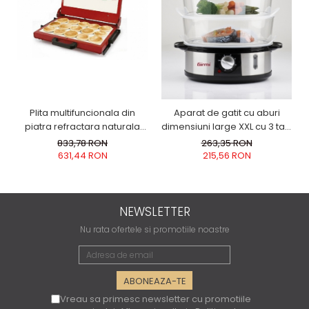
Plita multifuncionala din
Aparat de gatit cu aburi
piatra refractara naturala
dimensiuni large XXL cu 3 tavi
pentru copt paine lipii,
de 4l si vas orez de 1l, corp
833,78 RON
263,35 RON
crescentine italienesti,
din inox, timer, capac anti-
631,44 RON
215,56 RON
Foccacia, bruschette,
picurare, protectie impotriva
suprafata coacere XXL, 38 x
supraincalzirii Girmi ITALIA
22 cm G3Ferrari Tigella
NEWSLETTER
Nu rata ofertele si promotiile noastre
Vreau sa primesc newsletter cu promotiile